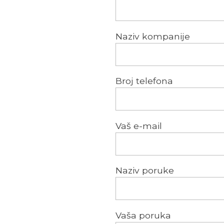
ato naša saradnja sa
aplikacije
– ona se
kaciju, povratne
Naziv kompanije
ijenata.
Broj telefona
Vaš e-mail
Naziv poruke
Vaša poruka