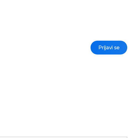
Prijavi se
te nas
nam..