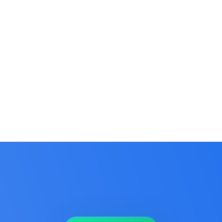
ošaljite zahtev za ponu