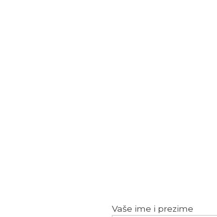
Kontaktiraj
Imate neko pitanje? Pišite 
je troškove održavanja
Vaše ime i prezime