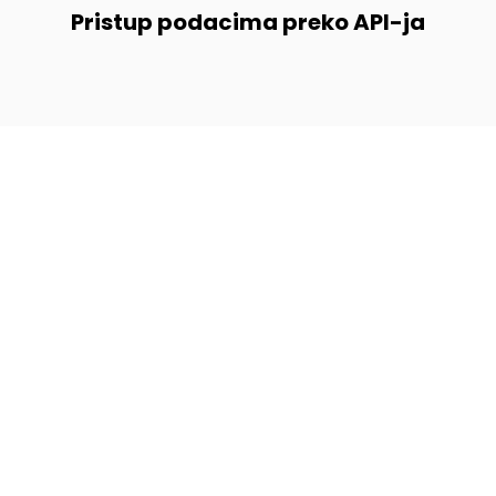
Pristup podacima preko API-ja
Evidencija radnog
vremena vozača
Shvatili smo da naši partneri imaju poteškoće u
pravilnom vođenju
Evidencije radnog vremena
vozača
, nedovoljno poznaju zakonske obaveze ili
jednostavno nemaju dovoljno vremena i resursa za
obavljanje tih zadataka.